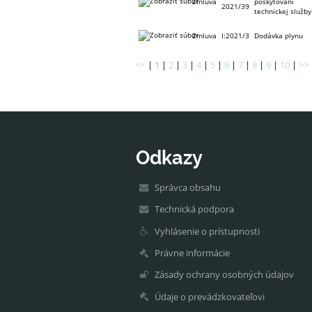
Zmluva
poskytovaní
2021/39
technickej služby
Zmluva
I:2021/3
Dodávka plynu
<<
|
1
|
2
|
3
|
4
|
5
|
6
|
7
|
8
|
9
|
10
|
>>
Odkazy
Správca obsahu
Technická podpora
Vyhlásenie o prístupnosti
Právne informácie
Zásady ochrany osobných údajov
Údaje o prevádzkovateľovi