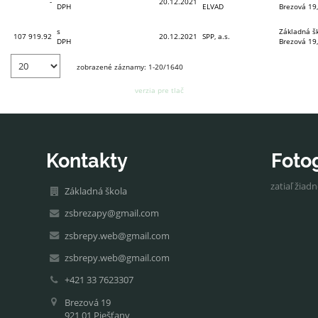
-
20.12.2021
DPH
ELVAD
Brezová 19,
s
Základná šk
107 919.92
20.12.2021
SPP, a.s.
DPH
Brezová 19,
zobrazené záznamy: 1-20/1640
verzia pre tlač
Kontakty
Foto
zatiaľ žiad
Základná škola
zsbrezapy@gmail.com
zsbrepy.web@gmail.com
zsbrepy.web@gmail.com
+421 33 7623307
Brezová 19
921 01 Piešťany