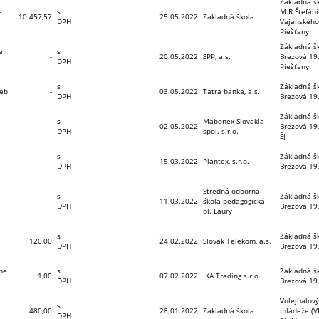
Základná š
e
s
M.R.Štefáni
10 457,57
25.05.2022
Základná škola
DPH
Vajanského
Piešťany
Základná šk
e
s
-
20.05.2022
SPP, a.s.
Brezová 19
DPH
Piešťany
s
Základná šk
ieb
-
03.05.2022
Tatra banka, a.s.
DPH
Brezová 19,
Základná šk
s
Mabonex Slovakia
02.05.2022
Brezová 19,
DPH
spol. s.r.o.
ŠJ
s
Základná šk
-
15.03.2022
Plantex, s.r.o.
DPH
Brezová 19,
Stredná odborná
s
Základná šk
-
11.03.2022
škola pedagogická
DPH
Brezová 19,
bl. Laury
s
Základná šk
120,00
24.02.2022
Slovak Telekom, a.s.
DPH
Brezová 19,
b
me
s
Základná šk
1,00
07.02.2022
IKA Trading s.r.o.
DPH
Brezová 19,
Volejbalový
s
480,00
28.01.2022
Základná škola
mládeže (V
DPH