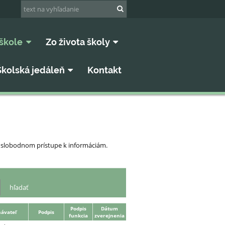
škole
Zo života školy
Školská jedáleň
Kontakt
 o slobodnom prístupe k informáciám.
Podpis
Dátum
ávateľ
Podpis
funkcia
zverejnenia