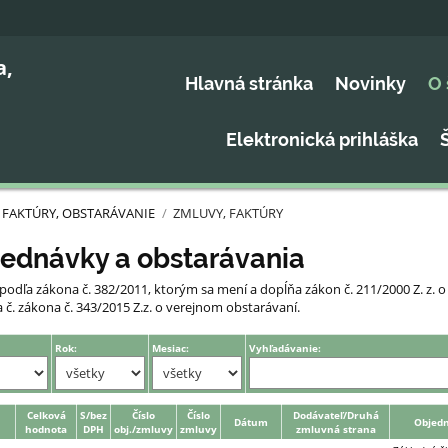
a,
Hlavná stránka
Novinky
O 
Elektronická prihláška
 FAKTÚRY, OBSTARÁVANIE
/
ZMLUVY, FAKTÚRY
jednávky a obstarávania
podľa zákona č. 382/2011, ktorým sa mení a dopĺňa zákon č. 211/2000 Z. z.
č. zákona č. 343/2015 Z.z. o verejnom obstarávaní.
Rok:
Mesiac:
Vyhľadávanie:
Celková
S/bez
Číslo
Číslo
Dodávateľ/Druhá
Dátum
Objedn
hodnota
DPH
obj./zmluvy
zmluvy
zmluvná strana