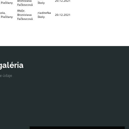
Bronislava
20.12.2021
 Piešťany
školy
Fačkovcová
RNDr.
ola,
riaditeľka
Bronislava
20.12.2021
 Piešťany
školy
Fačkovcová
galéria
ne údaje