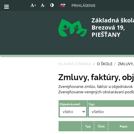
+
-
PRIHLÁSENIE
Základná škol
Brezová 19,
PIEŠŤANY
HLAVNÁ STRÁNKA
/
O ŠKOLE
/
ZMLUVY,
Zmluvy,
Zmluvy, faktúry, ob
faktúry
Zverejňovanie zmlúv, faktúr a objednávok 
Zverejňovanie verejných obstarávaní podľa 
Objednávateľ:
Typ:
Typ
Číslo
Popis