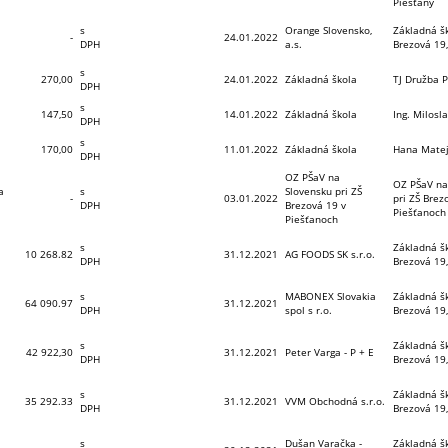
Piešťany
s
Orange Slovensko,
Základná šk
-
24.01.2022
DPH
a.s.
Brezová 19,
b
s
270,00
24.01.2022
Základná škola
TJ Družba 
DPH
s
147,50
14.01.2022
Základná škola
Ing. Milosl
DPH
s
170,00
11.01.2022
Základná škola
Hana Matej
DPH
OZ PŠaV na
OZ PŠaV na
a
s
Slovensku pri ZŠ
-
03.01.2022
pri ZŠ Brez
DPH
Brezová 19 v
Piešťanoch
Piešťanoch
s
Základná šk
10 268.82
31.12.2021
AG FOODS SK s.r.o.
DPH
Brezová 19,
s
MABONEX Slovakia
Základná šk
64 090.97
31.12.2021
DPH
spol s r.o.
Brezová 19,
s
Základná šk
42 922,30
31.12.2021
Peter Varga - P + E
DPH
Brezová 19,
s
Základná šk
35 292.33
31.12.2021
VVM Obchodná s.r.o.
DPH
Brezová 19,
s
Dušan Varačka -
Základná šk