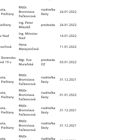
RNDr.
ola,
riaditeľka
Bronislava
24.01.2022
 Piešťany
školy
Fačkovcová
Ing. Peter
Piešťany
predseda
24.01.2022
Mikuláš
Ing. Miloslav
av Naď
14.01.2022
Naď
Hana
ovičová
11.01.2022
Matejovičová
 Slovensku
Mgr. Eva
predseda
ová 19 v
03.01.2022
Muraňská
OZ
RNDr.
ola,
riaditeľka
Bronislava
31.12.2021
 Piešťany
školy
Fačkovcová
RNDr.
ola,
riaditeľka
Bronislava
01.01.2022
 Piešťany
školy
Fačkovcová
RNDr.
ola,
riaditeľka
Bronislava
31.12.2021
 Piešťany
školy
Fačkovcová
RNDr.
ola,
riaditeľka
Bronislava
31.12.2021
 Piešťany
školy
Fačkovcová
RNDr.
ola,
riaditeľka