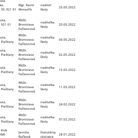
kola
ka,
Mgr. Kamil
riaditeľ
25.05.2022
 35, 921 01
Moravčík
školy
ola,
RNDr.
riaditeľka
, 921 01
Bronislava
20.05.2022
školy
Fačkovcová
RNDr.
ola,
riaditeľka
Bronislava
04.05.2022
 Piešťany
školy
Fačkovcová
ola,
RNDr.
riaditeľka
 Piešťany -
Bronislava
02.05.2022
školy
Fačkovcová
RNDr.
ola,
riaditeľka
Bronislava
15.03.2022
 Piešťany
školy
Fačkovcová
RNDr.
ola,
riaditeľka
Bronislava
11.03.2022
 Piešťany
školy
Fačkovcová
RNDr.
ola,
riaditeľka
Bronislava
24.02.2022
 Piešťany
školy
Fačkovcová
RNDr.
ola,
riaditeľka
Bronislava
07.02.2022
 Piešťany
školy
Fačkovcová
 klub
Jarmila
štatutárny
KM)
28.01.2022
Ručková
zástupca