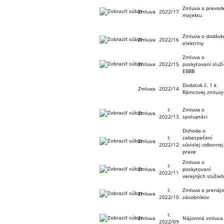
Zmluva o prevod
Zmluva
2022/17
majektu
Zmluva o dodávk
Zmluva
2022/16
elektriny
Zmluva o
Zmluva
2022/15
poskytovaní služ
EBBB
Dodatok č. 1 k
Zmluva
2022/14
Rámcovej zmluvy
I:
Zmluva o
Zmluva
2022/13
spolupráci
Dohoda o
I:
zabezpečení
Zmluva
2022/12
súvislej odbornej
praxe
Zmluva o
I:
Zmluva
poskytovaní
2022/11
verejných služie
I:
Zmluva o prenáj
Zmluva
2022/10
zásobníkov
I:
Zmluva
Nájomná zmluva
2022/09