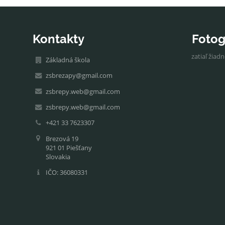
Kontakty
Fotog
zatiaľ žiad
Základná škola
zsbrezapy@gmail.com
zsbrepy.web@gmail.com
zsbrepy.web@gmail.com
+421 33 7623307
Brezová 19
921 01 Piešťany
Slovakia
IČO: 36080331