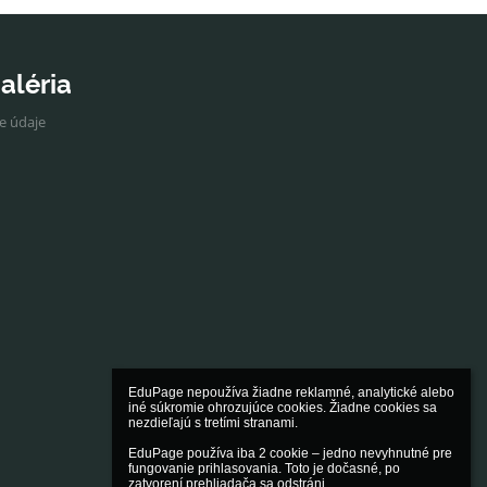
aléria
ne údaje
EduPage nepoužíva žiadne reklamné, analytické alebo 
iné súkromie ohrozujúce cookies. Žiadne cookies sa 
nezdieľajú s tretími stranami.

EduPage používa iba 2 cookie – jedno nevyhnutné pre 
fungovanie prihlasovania. Toto je dočasné, po 
zatvorení prehliadača sa odstráni.
