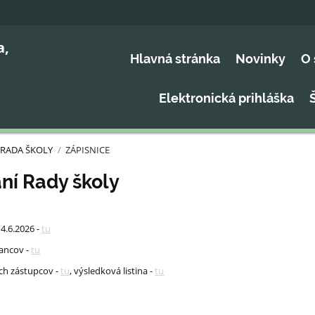
a,
Hlavná stránka
Novinky
O 
Elektronická prihláška
RADA ŠKOLY
/
ZÁPISNICE
ní Rady školy
4.6.2026 -
tu
nancov -
tu
ých zástupcov -
tu
, výsledková listina -
tu