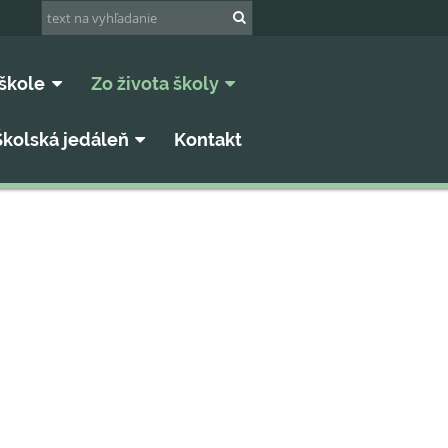
škole
Zo života školy
Školská jedáleň
Kontakt