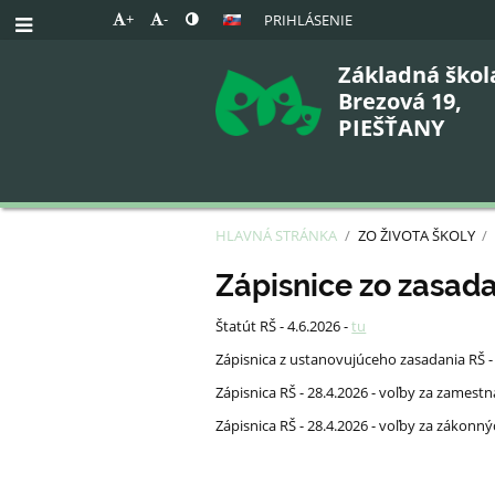
+
-
PRIHLÁSENIE
Základná škol
Brezová 19,
PIEŠŤANY
HLAVNÁ STRÁNKA
/
ZO ŽIVOTA ŠKOLY
/
Zápisnice
Zápisnice zo zasada
Štatút RŠ - 4.6.2026 -
tu
Zápisnica z ustanovujúceho zasadania RŠ - 
Zápisnica RŠ - 28.4.2026 - voľby za zamest
Zápisnica RŠ - 28.4.2026 - voľby za zákonn