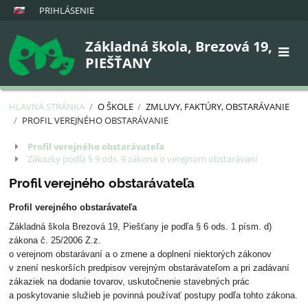
PRIHLÁSENIE
Základná škola, Brezová 19,
PIEŠŤANY
HLAVNÁ STRÁNKA
/
O ŠKOLE
/
ZMLUVY, FAKTÚRY, OBSTARÁVANIE
/
PROFIL VEREJNÉHO OBSTARÁVANIE
Profil
Profil verejného obstarávateľa
Zákazky podľa § 9 ods. 9 zákona o verejnom obstarávaní
Verejného
obstarávanie
Profil verejného obstarávateľa
Profil verejného obstarávateľa
Základná škola Brezová 19, Piešťany je podľa § 6 ods. 1 písm. d)
zákona č. 25/2006 Z.z.
o verejnom obstarávaní a o zmene a doplnení niektorých zákonov
v znení neskorších predpisov verejným obstarávateľom a pri zadávaní
zákaziek na dodanie tovarov, uskutočnenie stavebných prác
a poskytovanie služieb je povinná používať postupy podľa tohto zákona.