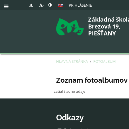
+
-
PRIHLÁSENIE
Základná škol
Brezová 19,
PIEŠŤANY
HLAVNÁ STRÁNKA
/
FOTOALBUM
Fotoalbum
Zoznam fotoalbumov
zatiaľ žiadne údaje
Odkazy