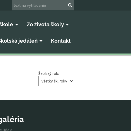
škole
Zo života školy
Školská jedáleň
Kontakt
Školský rok:
galéria
ne údaje