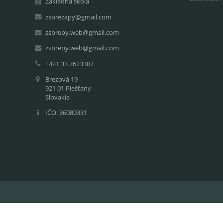
Základná škola
zsbrezapy@gmail.com
zsbrepy.web@gmail.com
zsbrepy.web@gmail.com
+421 33 7623307
Brezová 19
921 01 Piešťany
Slovakia
IČO: 36080331