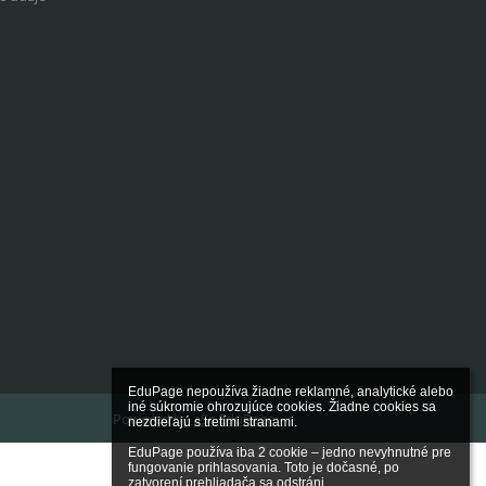
EduPage nepoužíva žiadne reklamné, analytické alebo 
iné súkromie ohrozujúce cookies. Žiadne cookies sa 
Powered by
aSc EduPage
nezdieľajú s tretími stranami.

EduPage používa iba 2 cookie – jedno nevyhnutné pre 
fungovanie prihlasovania. Toto je dočasné, po 
zatvorení prehliadača sa odstráni.
