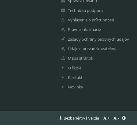
Správca obsahu
Technická podpora
Vyhlásenie o prístupnosti
Právne informácie
Zásady ochrany osobných údajov
Údaje o prevádzkovateľovi
Mapa stránok
O škole
Kontakt
Novinky
Bezbariérová verzia
+
-