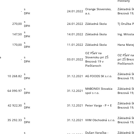
Piešťany
s
Orange Slovensko,
Základná šk
-
24.01.2022
DPH
a.s.
Brezová 19,
b
s
270,00
24.01.2022
Základná škola
TJ Družba 
DPH
s
147,50
14.01.2022
Základná škola
Ing. Milosl
DPH
s
170,00
11.01.2022
Základná škola
Hana Matej
DPH
OZ PŠaV na
OZ PŠaV na
a
s
Slovensku pri ZŠ
-
03.01.2022
pri ZŠ Brez
DPH
Brezová 19 v
Piešťanoch
Piešťanoch
s
Základná šk
10 268.82
31.12.2021
AG FOODS SK s.r.o.
DPH
Brezová 19,
s
MABONEX Slovakia
Základná šk
64 090.97
31.12.2021
DPH
spol s r.o.
Brezová 19,
s
Základná šk
42 922,30
31.12.2021
Peter Varga - P + E
DPH
Brezová 19,
s
Základná šk
35 292.33
31.12.2021
VVM Obchodná s.r.o.
DPH
Brezová 19,
s
Dušan Varačka -
Základná šk