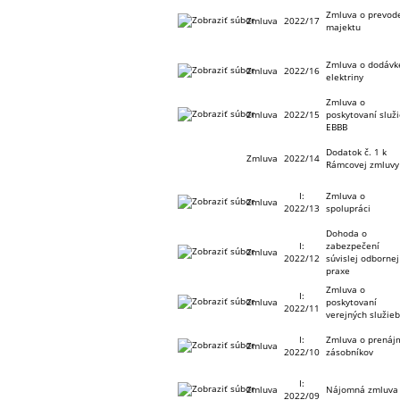
Zmluva o prevod
Zmluva
2022/17
majektu
Zmluva o dodávk
Zmluva
2022/16
elektriny
Zmluva o
Zmluva
2022/15
poskytovaní služ
EBBB
Dodatok č. 1 k
Zmluva
2022/14
Rámcovej zmluvy
I:
Zmluva o
Zmluva
2022/13
spolupráci
Dohoda o
I:
zabezpečení
Zmluva
2022/12
súvislej odbornej
praxe
Zmluva o
I:
Zmluva
poskytovaní
2022/11
verejných služie
I:
Zmluva o prenáj
Zmluva
2022/10
zásobníkov
I:
Zmluva
Nájomná zmluva
2022/09