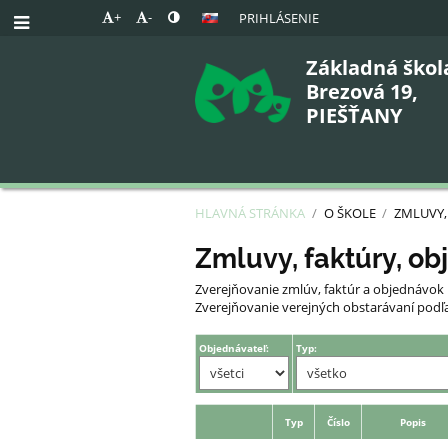
+
-
PRIHLÁSENIE
Základná škol
Brezová 19,
PIEŠŤANY
HLAVNÁ STRÁNKA
/
O ŠKOLE
/
ZMLUVY,
Zmluvy,
Zmluvy, faktúry, ob
faktúry
Zverejňovanie zmlúv, faktúr a objednávok 
Zverejňovanie verejných obstarávaní podľa 
Objednávateľ:
Typ:
Typ
Číslo
Popis