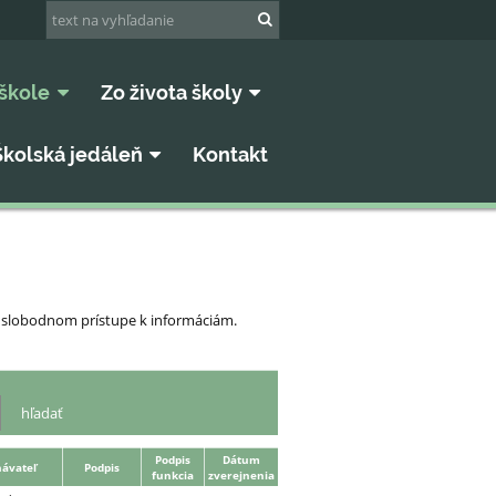
škole
Zo života školy
Školská jedáleň
Kontakt
 o slobodnom prístupe k informáciám.
Podpis
Dátum
ávateľ
Podpis
funkcia
zverejnenia