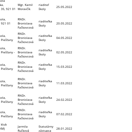
kola
ka,
Mgr. Kamil
riaditeľ
25.05.2022
 35, 921 01
Moravčík
školy
ola,
RNDr.
riaditeľka
, 921 01
Bronislava
20.05.2022
školy
Fačkovcová
RNDr.
ola,
riaditeľka
Bronislava
04.05.2022
 Piešťany
školy
Fačkovcová
ola,
RNDr.
riaditeľka
 Piešťany -
Bronislava
02.05.2022
školy
Fačkovcová
RNDr.
ola,
riaditeľka
Bronislava
15.03.2022
 Piešťany
školy
Fačkovcová
RNDr.
ola,
riaditeľka
Bronislava
11.03.2022
 Piešťany
školy
Fačkovcová
RNDr.
ola,
riaditeľka
Bronislava
24.02.2022
 Piešťany
školy
Fačkovcová
RNDr.
ola,
riaditeľka
Bronislava
07.02.2022
 Piešťany
školy
Fačkovcová
 klub
Jarmila
štatutárny
KM)
28.01.2022
Ručková
zástupca