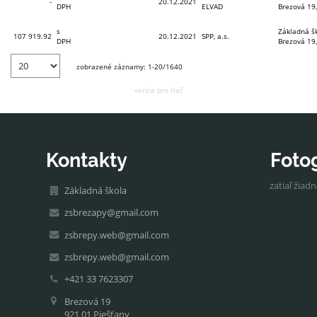
-
20.12.2021
DPH
ELVAD
Brezová 19,
s
Základná šk
107 919.92
20.12.2021
SPP, a.s.
DPH
Brezová 19,
zobrazené záznamy: 1-20/1640
verzia pre tlač
Kontakty
Foto
zatiaľ žiad
Základná škola
zsbrezapy@gmail.com
zsbrepy.web@gmail.com
zsbrepy.web@gmail.com
+421 33 7623307
Brezová 19
921 01 Piešťany