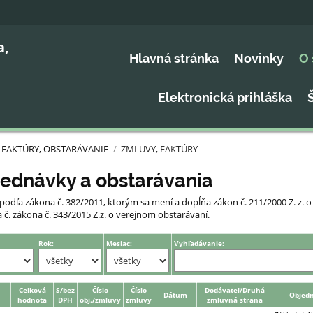
a,
Hlavná stránka
Novinky
O 
Elektronická prihláška
 FAKTÚRY, OBSTARÁVANIE
/
ZMLUVY, FAKTÚRY
jednávky a obstarávania
podľa zákona č. 382/2011, ktorým sa mení a dopĺňa zákon č. 211/2000 Z. z.
č. zákona č. 343/2015 Z.z. o verejnom obstarávaní.
Rok:
Mesiac:
Vyhľadávanie:
Celková
S/bez
Číslo
Číslo
Dodávateľ/Druhá
Dátum
Objedn
hodnota
DPH
obj./zmluvy
zmluvy
zmluvná strana